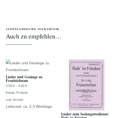
zum
Lobe
Gottes
-
Teil
ALPENLÄNDISCHE VOLKSMUSIK
Auch zu empfehlen…
I
Menge
Lieder und Gesänge zu
Fronleichnam
Preisspanne:
3,50
€
–
4,00
€
3,50 €
Enthält 7% MwSt.
bis
zzgl.
Versand
Lieferzeit: ca. 2-3 Werktage
4,00 €
Lieder zum Seelengottedienst:
Ruh‘ in Frieden