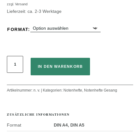
10,00 €
zzgl.
Versand
Lieferzeit: ca. 2-3 Werktage
FORMAT
Dir
zur
IN DEN WARENKORB
Ehr
mein
Lied
Artikelnummer:
n. v.
Kategorien:
Notenhefte
,
Notenhefte Gesang
ich
singe
-
ZUSÄTZLICHE INFORMATIONEN
Neue
und
Format
DIN A4, DIN A5
bekannte
Lieder