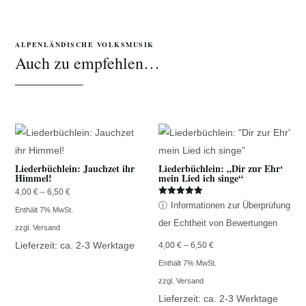
ALPENLÄNDISCHE VOLKSMUSIK
Auch zu empfehlen…
Liederbüchlein: Jauchzet ihr
Liederbüchlein: „Dir zur Ehr‘
Himmel!
mein Lied ich singe“
Preisspanne:
4,00
€
–
6,50
€
Bewertet mit
ⓘ
Informationen zur Überprüfung
4,00 €
Enthält 7% MwSt.
5.00
von 5
der Echtheit von Bewertungen
bis
zzgl.
Versand
Lieferzeit: ca. 2-3 Werktage
6,50 €
Preisspanne:
4,00
€
–
6,50
€
4,00 €
Enthält 7% MwSt.
bis
zzgl.
Versand
Lieferzeit: ca. 2-3 Werktage
6,50 €