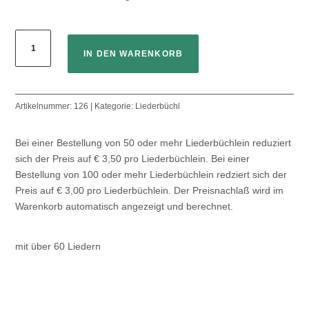
Aus
der
IN DEN WARENKORB
Tiefe
unsrer
Täler
Artikelnummer:
126
Kategorie:
Liederbüchl
-
Lieder
Bei einer Bestellung von 50 oder mehr Liederbüchlein reduziert
zum
sich der Preis auf € 3,50 pro Liederbüchlein. Bei einer
Seelengottesdienst
Bestellung von 100 oder mehr Liederbüchlein redziert sich der
Menge
Preis auf € 3,00 pro Liederbüchlein. Der Preisnachlaß wird im
Warenkorb automatisch angezeigt und berechnet.
mit über 60 Liedern